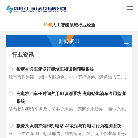
10年
人工智能领域行业经验
新闻资讯
行业资讯
智慧交通车辆逆行拥堵车祸识别预警系统
城市市政道路、园区内部通道、小区车行道路、隧道出入口、厂区交通路段等场景，车辆逆行是引发交通事故、道路拥堵、交通秩序混乱的核心高危违规行为。相较于普通交通违章，车辆逆行具备突发性强、危险性高、避让空间小的特点，极易造……
充电桩油车长时间占用AI识别系统 充电站燃油车占用监测
系统
随着新能源汽车普及，公共充电站、园区充电场站、商业充电桩点位的使用率持续攀升，车位资源紧张、燃油车占位、电车充满不离场等问题，成为充电场站运营管理的普遍痛点。很多燃油车主习惯性将车辆停靠在充电车位，无充电需求却长期占……
摄像头识别抽烟和打电话 AI吸烟与打电话行为检测系统
在工业生产车间、仓储库房、精密制造厂区、无尘作业车间等重点管控场景中，员工违规吸烟、作业期间私自接打电话，是威胁厂区安全生产、影响作业规范、降低生产质量的高频隐患行为。多数生产厂区属于防火重点区域，明火、烟草极易引发……