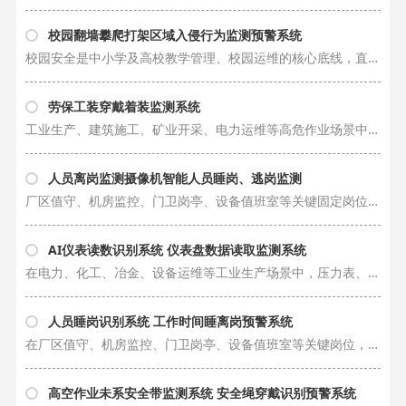
校园翻墙攀爬打架区域入侵行为监测预警系统
校园安全是中小学及高校教学管理、校园运维的核心底线，直接关乎学生人身安全与校园秩序稳定。校园围墙周边、教学楼外墙、楼顶边缘、偏僻禁区、管控隔离区域等点位，是学生危险行为的高发区域，时常出现学生翻墙离校、攀爬建筑外墙、……
劳保工装穿戴着装监测系统
工业生产、建筑施工、矿业开采、电力运维等高危作业场景中，规范穿戴劳保工装与安全防护用品，是企业安全生产管理的第一道防线，也是规避人为安全事故的核心基础。多数现场安全隐患，均源于作业人员安全意识薄弱，存在侥幸心理，出现……
人员离岗监测摄像机智能人员睡岗、逃岗监测
厂区值守、机房监控、门卫岗亭、设备值班室等关键固定岗位，人员全天候在岗履职是保障生产安全、设备稳定运行、场地秩序可控的核心基础。传统岗位纪律管理普遍依赖管理人员人工巡检、随机抽查、监控回放核验等方式，存在明显的管理短……
AI仪表读数识别系统 仪表盘数据读取监测系统
在电力、化工、冶金、设备运维等工业生产场景中，压力表、温度表、流量表、电压表等各类传统模拟仪表盘，是反馈设备运行状态、把控生产工况、监测参数变化的核心依据。传统仪表数据采集工作高度依赖人工巡检记录，由运维人员定时现场……
人员睡岗识别系统 工作时间睡离岗预警系统
在厂区值守、机房监控、门卫岗亭、设备值班室等关键岗位，员工在岗履职状态直接关系企业生产安全、场地秩序与运营稳定性。这类岗位大多需要全天候值守，一旦出现工作时间睡岗、擅自离岗、无故脱岗等情况，会导致岗位监管缺位，无法及……
高空作业未系安全带监测系统 安全绳穿戴识别预警系统