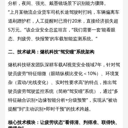
分析，夜间、强光、戴墨镜场景下识别能力骤降。
“上月某物流企业货车司机长途驾驶时打盹，车辆偏离车
道剐蹭护栏，人工提醒时已滑行20米，直接经济损失超
5万元。”该企业安全总监坦言，“我们需要一套‘能看眼
态、判疲劳、快报警’的车载智能监测系统。”
二、技术破局：燧机科技“驾安瞳”系统架构​
燧机科技研发团队深耕车载AI视觉安全领域7年，针对驾
驶员疲劳“特征细微（眼睛纵横比变化＜10%）、环境复
杂（震动/光线变化）、实时性要求高”的特点，推出驾
驶员疲劳驾驶监控系统（简称“驾安瞳”系统），通过“多
特征融合识别+边缘智能分析+分级预警”，实现从“被动
提醒”到“主动识别+即时干预”的技术跨越。
核心技术模块：让疲劳状态“看得清、判得准、联得快、