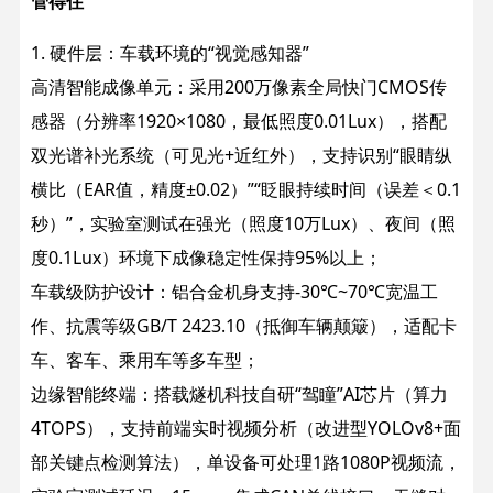
管得住”​
1. 硬件层：车载环境的“视觉感知器”​
高清智能成像单元：采用200万像素全局快门CMOS传
感器（分辨率1920×1080，最低照度0.01Lux），搭配
双光谱补光系统（可见光+近红外），支持识别“眼睛纵
横比（EAR值，精度±0.02）”“眨眼持续时间（误差＜0.1
秒）”，实验室测试在强光（照度10万Lux）、夜间（照
度0.1Lux）环境下成像稳定性保持95%以上；
车载级防护设计：铝合金机身支持-30℃~70℃宽温工
作、抗震等级GB/T 2423.10（抵御车辆颠簸），适配卡
车、客车、乘用车等多车型；
边缘智能终端：搭载燧机科技自研“驾瞳”AI芯片（算力
4TOPS），支持前端实时视频分析（改进型YOLOv8+面
部关键点检测算法），单设备可处理1路1080P视频流，