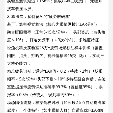
实验室测试延迟＜15ms；集成CAN总线接口，无缝对
接车载显示屏。
2. 算法层：多特征AI的“疲劳解码器”​
基于计算机视觉算法（核心为眼睛纵横比EAR分析），
融合眨眼频率（正常5-15次/分钟）、头部姿态（点头角
度＞10°）、打哈欠频率（＞3次/小时）​ 多维度特征，
经燧机科技实验室25万+疲劳场景标注样本训练（覆盖
闭眼、点头、打哈欠、视线偏移等15类目标），实现三
大核心能力：
精准疲劳识别：通过“EAR值＜0.2（持续＞2秒）+眨眼
频率＜5次/分钟+头部下垂＞10°”多特征融合判断，实验
室数据显示疲劳识别准确率99.3%（置信度95%），误
报率＜0.5%（传统人工误判率约50%）；
动态阈值调整：根据驾驶时段（如凌晨2-5点自动提高敏
感度）、个体特征（如小眼睛人群）自适应优化EAR阈