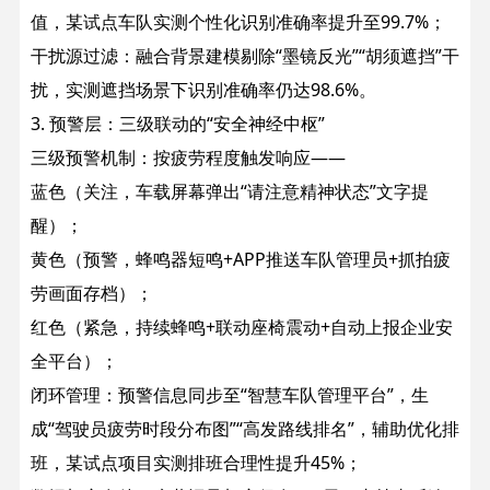
值，某试点车队实测个性化识别准确率提升至99.7%；
干扰源过滤：融合背景建模剔除“墨镜反光”“胡须遮挡”干
扰，实测遮挡场景下识别准确率仍达98.6%。
3. 预警层：三级联动的“安全神经中枢”​
三级预警机制：按疲劳程度触发响应——
蓝色（关注，车载屏幕弹出“请注意精神状态”文字提
醒）；
黄色（预警，蜂鸣器短鸣+APP推送车队管理员+抓拍疲
劳画面存档）；
红色（紧急，持续蜂鸣+联动座椅震动+自动上报企业安
全平台）；
闭环管理：预警信息同步至“智慧车队管理平台”，生
成“驾驶员疲劳时段分布图”“高发路线排名”，辅助优化排
班，某试点项目实测排班合理性提升45%；