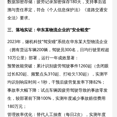
数据加密存储：疲劳记录加密保存180天，支持事后追
溯与责任界定，符合《个人信息保护法》《道路交通安
全法》要求。
三、落地实证：华东某物流企业的“安全蜕变”​
2023年，燧机科技“驾安瞳”系统在华东某大型物流企业
（拥有货运车辆200辆，驾驶员300名，日均行驶里程超
10万公里）部署，运行一年成效显著：
预警效能突破：累计识别疲劳驾驶事件1260起（含闭眼
过长820起、频繁点头310起、打哈欠130起），实测平
均识别响应时间＜1秒，干预后疲劳复发率下降82%；
事故率大幅下降：试点车辆因疲劳驾驶导致的事故零发
生，较部署前下降100%，实测年度减少事故赔偿费用
180万元；
管理效率优化：替代人工抽查（每日2次），实测年度