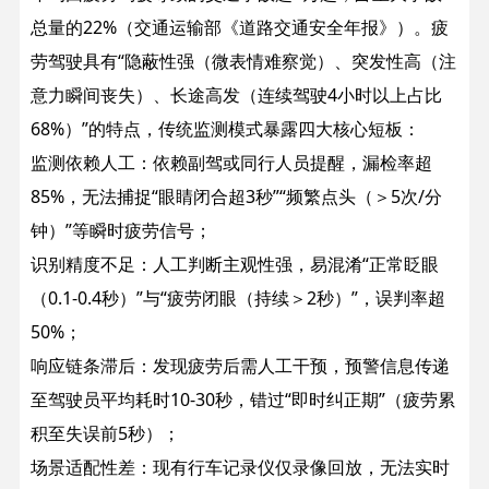
总量的22%（交通运输部《道路交通安全年报》）。疲
劳驾驶具有“隐蔽性强（微表情难察觉）、突发性高（注
意力瞬间丧失）、长途高发（连续驾驶4小时以上占比
68%）”的特点，传统监测模式暴露四大核心短板：
监测依赖人工：依赖副驾或同行人员提醒，漏检率超
85%，无法捕捉“眼睛闭合超3秒”“频繁点头（＞5次/分
钟）”等瞬时疲劳信号；
识别精度不足：人工判断主观性强，易混淆“正常眨眼
（0.1-0.4秒）”与“疲劳闭眼（持续＞2秒）”，误判率超
50%；
响应链条滞后：发现疲劳后需人工干预，预警信息传递
至驾驶员平均耗时10-30秒，错过“即时纠正期”（疲劳累
积至失误前5秒）；
场景适配性差：现有行车记录仪仅录像回放，无法实时