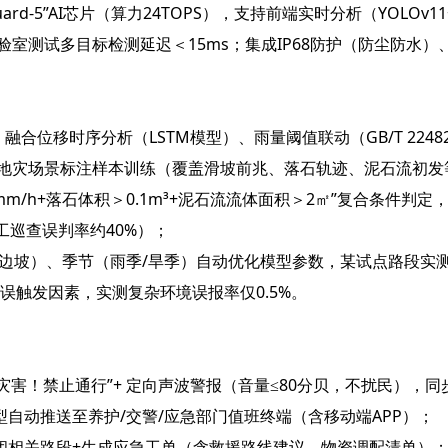
rd-5”AI芯片（算力24TOPS），支持前端实时分析（YOLO
验室测试多目标检测延迟＜15ms；集成IP68防护（防尘防水）
别，融合位移时序分析（LSTM模型）、雨量阈值联动（GB/T 22
区地灾场景标注样本训练（覆盖滑坡前兆、落石轨迹、泥石流初发
/h+落石体积＞0.1m³+泥石流流体面积＞2㎡”复合条件判定
工巡查误判率约40%）；
边坡）、季节（雨季/旱季）自动优化模型参数，某试点路段实测暴
等误触发因素，实测复杂环境误报率仅0.5%。
灾害！禁止通行”+ 定向声波警报（音量≤80分贝，不扰民），
自动推送至养护/交警/应急部门值班终端（含移动端APP）；
闭相关路段+生成应急工单（含救援路线建议、物资调配清单）