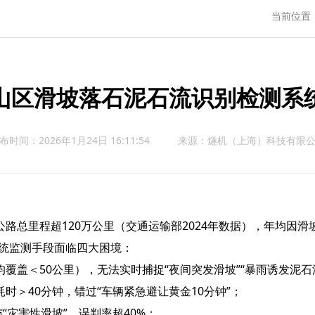
当前位置
山区滑坡落石泥石流识别检测系
布时间：2026年1月24日 16:11:54
来源：
燧机（上海）科技有限
路总里程超120万公里（交通运输部2024年数据），年均因
传统监测手段面临四大困境：
覆盖＜50公里），无法实时捕捉“夜间突发滑坡”“暴雨诱发泥石
时＞40分钟，错过“车辆紧急避让黄金10分钟”；
“灾害性滑坡”，误判率超40%；