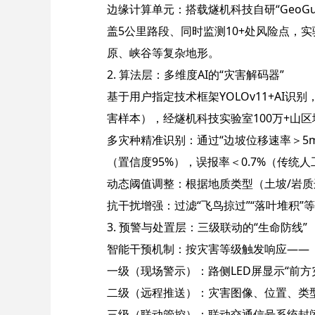
边缘计算单元：搭载燧机科技自研“GeoGua
盖5公里路段、同时监测10+处风险点，实
原、峡谷等复杂地形。
2. 算法层：多维度AI的“灾害解码器”​
基于用户指定技术框架YOLOv11+AI识
害样本），经燧机科技实验室100万+山
多灾种精准识别：通过“边坡位移速率＞5mm
（置信度95%），误报率＜0.7%（传统人
动态阈值调整：根据地质类型（土坡/岩质
抗干扰增强：过滤“飞鸟掠过”“落叶堆积”
3. 预警与处置层：三级联动的“生命防线”​
智能干预机制：按灾害等级触发响应——
一级（现场警示）：路侧LED屏显示“前方
二级（远程推送）：灾害图像、位置、类型
三级（联动管控）：联动交通信号系统封