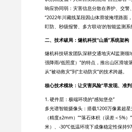
响应协同弱：灾害信息分散在养护、交警、
“2022年川藏线某段因山体滑坡掩埋路面
盯防、秒级报警、多方联动’的智能监测系
二、技术破局：燧机科技“山盾”系统架构​
燧机科技研发团队深耕交通地灾AI监测领
强降雨/低照度）”的特点，推出山区滑坡
从“被动救灾”到“主动防灾”的技术跨越。
核心技术模块：让灾害风险“早发现、准判断
1. 硬件层：极端环境的“感知堡垒”​
多光谱智能摄像头：搭载1200万像素超星光镜
（精度±2mm）”“落石体积（误差＜5%
米）、-30℃低温环境下成像稳定性保持9