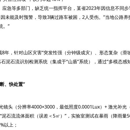
应急等多部门，缺乏统一指挥平台，某省2023年因信息不同步
，因未能及时预警，导致3辆过路车被困，2人受伤。”当地公路养
统。”
域8年，针对山区灾害“突发性强（分钟级成灾）、形态复杂（滑坡
落石泥石流识别检测系统（集成于“山盾”系统），通过“多模态感
、快处置”​
头（分辨率4000×3000，最低照度0.0001Lux）+ 激光补
）”“泥石流流体面积（误差＜5㎡）”，实验室测试在暴雨（降雨量5
7%以上；