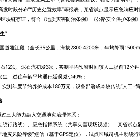
高发时段分布”“历史处置效率”等报表，某省试点显示应急响应时
持区块链存证，符合《地质灾害防治条例》《公路安全保护条例
”​
8国道雅江段（全长35公里，海拔2800-4200米，年均降雨15
石12次、泥石流初发3次，实测平均预警时间较人工提前12分
生，过往车辆平均通行延误减少40%；
实测年度节约养护成本180万元，设备部署成本较传统“人工+简
​
通过三大能力融入交通地灾治理体系：
划绕行路线）、应急指挥系统（共享灾害现场视频），某省试点显
里地灾风险等级”短信（基于GPS定位），试点区域司机主动绕行