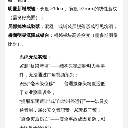
明显新增裂缝
：长度 >10cm、宽度 >2mm 的线性裂纹
（需良好光照）；
局部掉块或剥落
：混凝土或铺装层脱落形成可见坑洞；
桥面明显沉降或错台
：相邻板块高差突变（需多期图像
比对）。
系统
无法实现
：
监测“桥梁垮塌”——结构失稳是瞬时力学事
件，无法通过广角视频预判；
识别“毫米级位移”——普通摄像头精度远低
于专业测量设备；
“提醒车辆避让”或“自动叫停运行”——涉及交
通管制，属公安交管职责，AI无权干预；
“避免灾后伤亡”——安全事故成因复杂，AI
无因果干预能力。