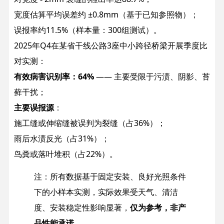
宽度估算平均误差约 ±0.8mm（基于已知参照物）；
误报率约11.5%（样本量：300组测试）。
2025年Q4在某省干线公路3座中小跨径桥梁开展季度比
对实测：
有效病害识别率：64%
—— 主要受限于污渍、阴影、苔
藓干扰；
主要误报源
：
施工缝或伸缩缝被误判为裂缝（占36%）；
雨后水渍反光（占31%）；
鸟粪或落叶堆积（占22%）。
注：所有数据基于固定安装、良好光照条件
下的小样本实测，实际效果受天气、清洁
度、安装稳定性影响显著，
仅为参考，非产
品性能承诺
。