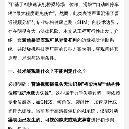
可“基于AI快速识别桥梁垮塌、位移、滑坡”“自动叫停车
辆”“最大程度避免伤亡”。然而，此类表述严重混淆了普
通视频分析与专业结构健康监测（SHM）的技术边界，
存在明显夸大与法律风险。本文从工程可行性出发，介
绍一套
聚焦桥梁表观可见异常初判
的边缘视觉辅助系
统，并以燧机科技等厂商的典型方案为例，客观阐述其
原理、局限与适用条件。
一、技术能观测什么？不能判定什么？
必须明确：
普通视频摄像头无法识别“桥梁垮塌”“结构性
位移”或“承载力失效”
。这些属于力学失稳过程，需依赖
专业传感器，如GNSS、倾角仪、裂缝计、加速度计或
光纤光栅等。当前基于高清摄像机的AI系统，仅能对
桥
梁表面已发生的、可视的静态或动态异常
进行初步判
断，包括：