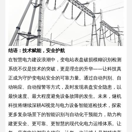
结语：技术赋能，安全护航
在智慧电力建设浪潮中，变电站表盘破损模糊识别检测
系统不仅是技术的突破，更是理念的升华——让科技真
正成为守护变电站安全的可靠力量。通过自动判别、自
动响应、自动报警等方式，及时发现表盘安全隐患，以
最快速度、最大程度避免设备故障的发生。
未来，燧机
科技将继续深耕AI视觉与电力设备智能巡检技术，探索
更多复杂场景下的智能识别与自动化干预能力，助力构
建更安全、更可靠、更智慧的现代化电力运维体系。让