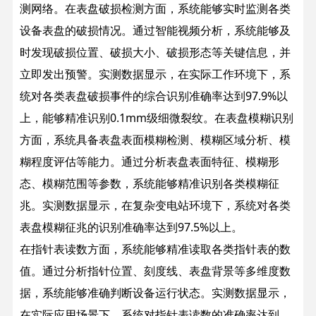
测网络。
在表盘破损检测方面，系统能够实时监测各类
设备表盘的破损情况。通过智能视频分析，系统能够及
时发现破损位置、破损大小、破损形态等关键信息，并
立即发出预警。实测数据显示，在实际工作环境下，系
统对各类表盘破损事件的综合识别准确率达到97.9%以
上，能够精准识别0.1mm级细微裂纹。
在表盘模糊识别
方面，系统具备表盘表面模糊检测、模糊区域分析、模
糊程度评估等能力。通过分析表盘表面特征、模糊形
态、模糊范围等参数，系统能够精准识别各类模糊征
兆。实测数据显示，在复杂变电站环境下，系统对各类
表盘模糊征兆的识别准确率达到97.5%以上。
在指针表读数方面，系统能够精准读取各类指针表的数
值。通过分析指针位置、刻度线、表盘背景等多维度数
据，系统能够准确判断设备运行状态。实测数据显示，
在实际应用场景下，系统对指针表读数的准确率达到