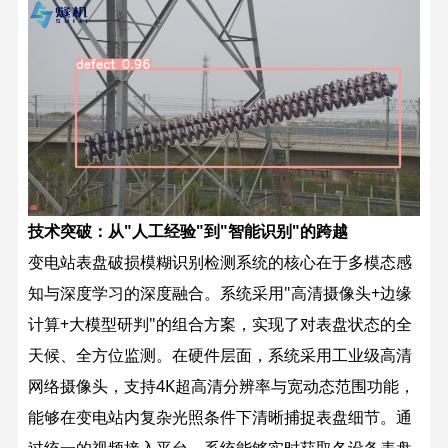
技术突破：从"人工经验"到"智能识别"的跨越
变电站表盘破损模糊识别检测系统的核心在于多模态感
知与深度学习的深度融合。系统采用"高清摄像头+边缘
计算+大模型研判"的组合方案，实现了对表盘状态的全
天候、全方位监测。
在硬件层面，系统采用工业级高清
网络摄像头，支持4K超高清分辨率与宽动态范围功能，
能够在变电站内复杂光照条件下清晰捕捉表盘细节。通
过统一的视频接入平台，系统能够实时获取各设备表盘