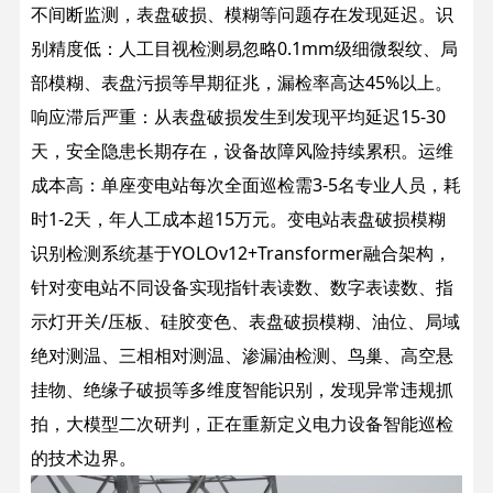
不间断监测，表盘破损、模糊等问题存在发现延迟。
识
别精度低：人工目视检测易忽略0.1mm级细微裂纹、局
部模糊、表盘污损等早期征兆，漏检率高达45%以上。
响应滞后严重：从表盘破损发生到发现平均延迟15-30
天，安全隐患长期存在，设备故障风险持续累积。
运维
成本高：单座变电站每次全面巡检需3-5名专业人员，耗
时1-2天，年人工成本超15万元。变电站表盘破损模糊
识别检测系统基于YOLOv12+Transformer融合架构，
针对变电站不同设备实现指针表读数、数字表读数、指
示灯开关/压板、硅胶变色、表盘破损模糊、油位、局域
绝对测温、三相相对测温、渗漏油检测、鸟巢、高空悬
挂物、绝缘子破损等多维度智能识别，发现异常违规抓
拍，大模型二次研判，正在重新定义电力设备智能巡检
的技术边界。