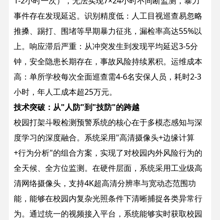
1-2小时一次），无法实现7×24小时不间断监测，暴力
事件存在发现延迟。
识别精度低：人工目视巡查易忽略
推搡、踢打、围堵等早期暴力征兆，漏检率高达55%以
上。
响应滞后严重：从冲突发生到发现平均延迟3-5分
钟，安全隐患长期存在，事故风险持续累积。
运维成本
高：单所学校每次全面巡查需4-6名安保人员，耗时2-3
小时，年人工成本超25万元。
技术突破：从"人防"到"技防"的跨越
校园打架斗殴检测预警系统的核心在于多模态感知与深
度学习的深度融合。系统采用"高清摄像头+边缘计算
+行为分析"的组合方案，实现了对校园内外风险行为的
全天候、全方位监测。
在硬件层面，系统采用工业级高
清网络摄像头，支持4K超高清分辨率与宽动态范围功
能，能够在校园内复杂光照条件下清晰捕捉各类异常行
为。通过统一的视频接入平台，系统能够实时获取校园