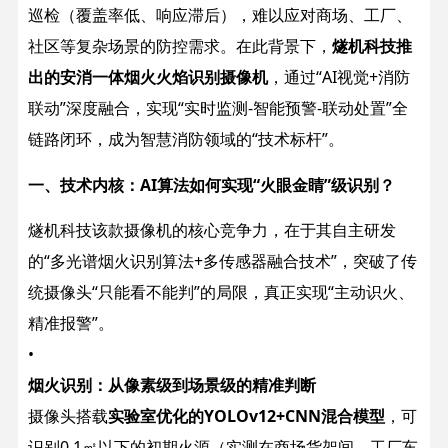
巡检（覆盖率低、响应滞后），难以应对商场、工厂、
社区等复杂场景的防控需求。在此背景下，
燧机科技推
出的安消一体烟火火焰识别摄像机
，通过“AI视觉+消防
联动”深度融合，实现“实时监测-智能预警-联动处置”全
链路闭环，成为智慧消防领域的“技术标杆”。
一、技术内核：AI算法如何实现“火眼金睛”级识别？
燧机科技该款摄像机的核心竞争力，在于其自主研发
的“多光谱烟火识别算法+多传感器融合技术”，突破了传
统摄像头“只能看不能判”的局限，真正实现“主动识火、
精准报警”。
•
烟火识别：从像素级到场景级的精准判断
摄像头搭载
实验室优化的YOLOv12+CNN混合模型
，可
识别0.1㎡以下的初期火源（实测在商场货架间、工厂车