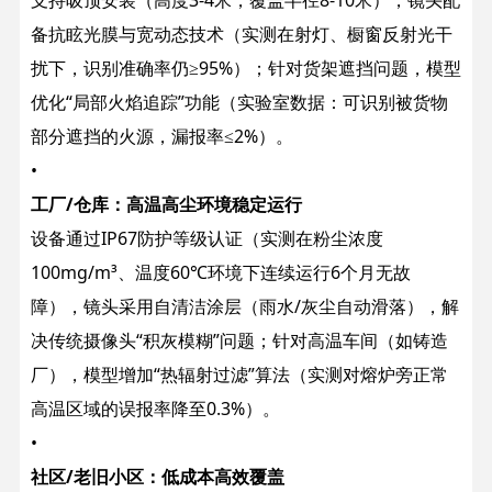
支持吸顶安装（高度3-4米，覆盖半径8-10米），镜头配
备抗眩光膜与宽动态技术（实测在射灯、橱窗反射光干
扰下，识别准确率仍≥95%）；针对货架遮挡问题，模型
优化“局部火焰追踪”功能（实验室数据：可识别被货物
部分遮挡的火源，漏报率≤2%）。
•
工厂/仓库：高温高尘环境稳定运行
设备通过IP67防护等级认证（实测在粉尘浓度
100mg/m³、温度60℃环境下连续运行6个月无故
障），镜头采用自清洁涂层（雨水/灰尘自动滑落），解
决传统摄像头“积灰模糊”问题；针对高温车间（如铸造
厂），模型增加“热辐射过滤”算法（实测对熔炉旁正常
高温区域的误报率降至0.3%）。
•
社区/老旧小区：低成本高效覆盖